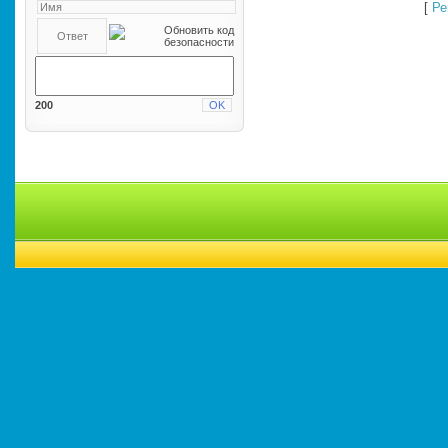
[
Ре
200