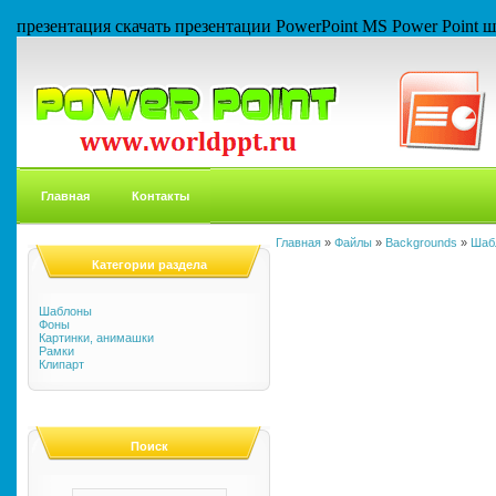
презентация скачать презентации PowerPoint MS Power Point
Главная
Контакты
Главная
»
Файлы
»
Backgrounds
»
Шаб
Категории раздела
Шаблоны
Фоны
Картинки, анимашки
Рамки
Клипарт
Поиск