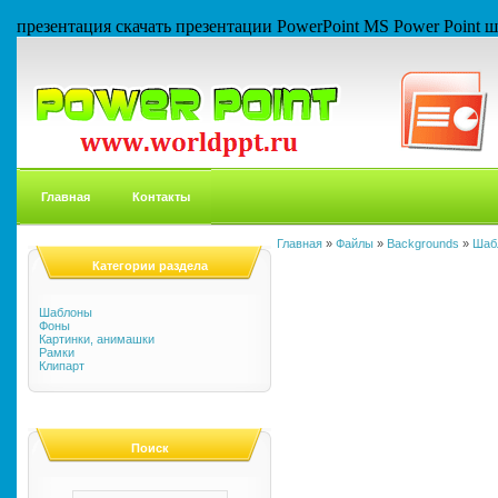
презентация скачать презентации PowerPoint MS Power Point
Главная
Контакты
Главная
»
Файлы
»
Backgrounds
»
Шаб
Категории раздела
Шаблоны
Фоны
Картинки, анимашки
Рамки
Клипарт
Поиск