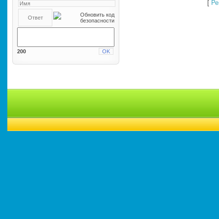
[
Ре
200