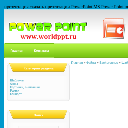
презентация скачать презентации PowerPoint MS Power Point
Главная
Контакты
Главная
»
Файлы
»
Backgrounds
»
Шаб
Категории раздела
Шаблоны
Фоны
Картинки, анимашки
Рамки
Клипарт
Поиск