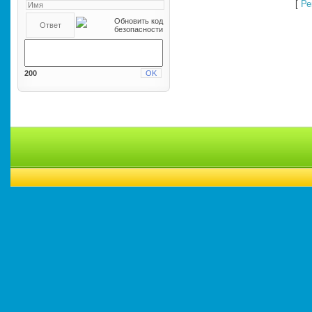
[
Ре
200