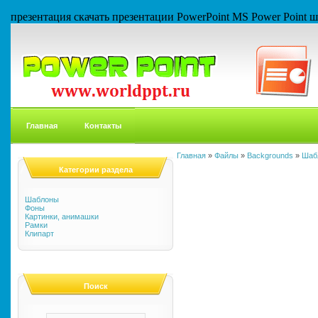
презентация скачать презентации PowerPoint MS Power Point
Главная
Контакты
Главная
»
Файлы
»
Backgrounds
»
Шаб
Категории раздела
Шаблоны
Фоны
Картинки, анимашки
Рамки
Клипарт
Поиск