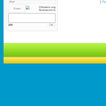
[
Ре
200