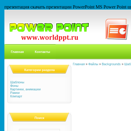
презентация скачать презентации PowerPoint MS Power Point
Главная
Контакты
Главная
»
Файлы
»
Backgrounds
»
Шаб
Категории раздела
Шаблоны
Фоны
Картинки, анимашки
Рамки
Клипарт
Поиск