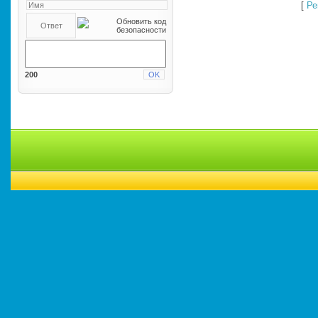
[
Ре
200