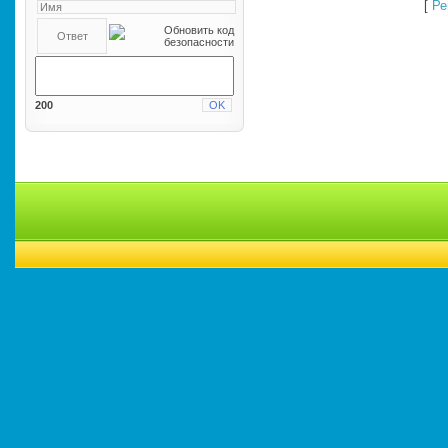
[
Ре
200