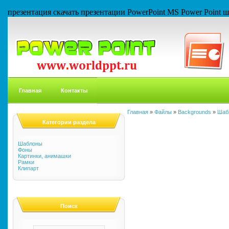
презентация скачать презентации PowerPoint MS Power Point
Главная
Контакты
Главная
»
Файлы
»
Backgrounds
»
Шаб
Категории раздела
Шаблоны
Фоны
Картинки, анимашки
Рамки
Клипарт
Поиск