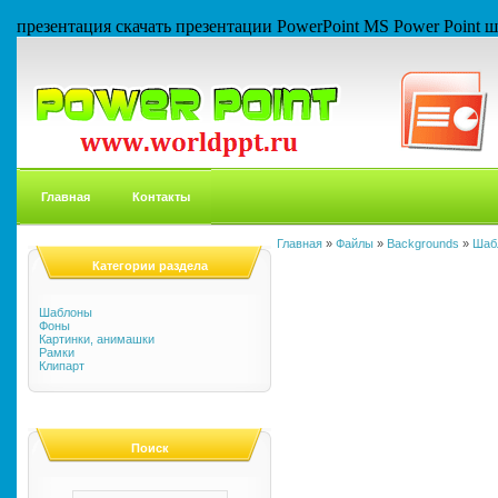
презентация скачать презентации PowerPoint MS Power Point
Главная
Контакты
Главная
»
Файлы
»
Backgrounds
»
Шаб
Категории раздела
Шаблоны
Фоны
Картинки, анимашки
Рамки
Клипарт
Поиск