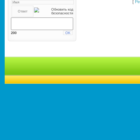
[
Ре
200