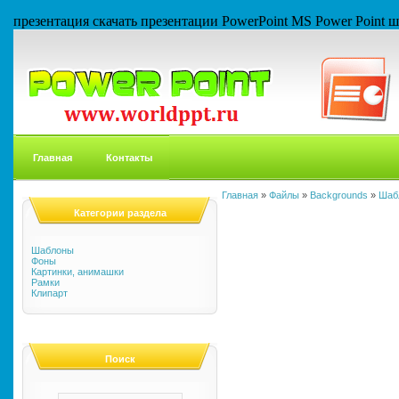
презентация скачать презентации PowerPoint MS Power Point
Главная
Контакты
Главная
»
Файлы
»
Backgrounds
»
Шаб
Категории раздела
Шаблоны
Фоны
Картинки, анимашки
Рамки
Клипарт
Поиск