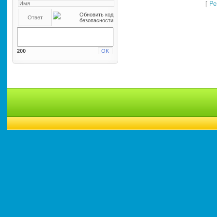
[
Ре
200