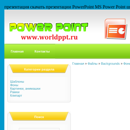
презентация скачать презентации PowerPoint MS Power Point
Главная
Контакты
Главная
»
Файлы
»
Backgrounds
»
Фон
Категории раздела
Шаблоны
Фоны
Картинки, анимашки
Рамки
Клипарт
Поиск