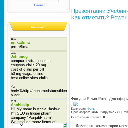
Презентации
Учебни
Как отметить?
Power 
Мини-чат
Фон для Power Point. Для офор
·
Категория
:
Фоны
Просмотров
:
3466
|
Загрузок
:
771
|
Рей
Всего комментариев
:
0
Добавлять комментарии могут