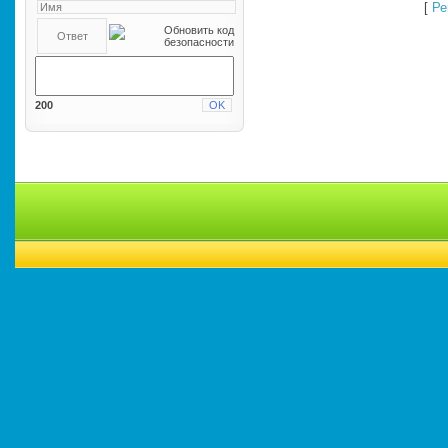
[
Ре
200