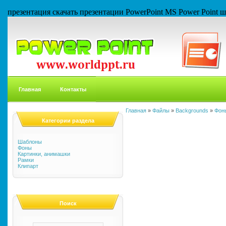
презентация скачать презентации PowerPoint MS Power Point
Главная
Контакты
Главная
»
Файлы
»
Backgrounds
»
Фон
Категории раздела
Шаблоны
Фоны
Картинки, анимашки
Рамки
Клипарт
Поиск