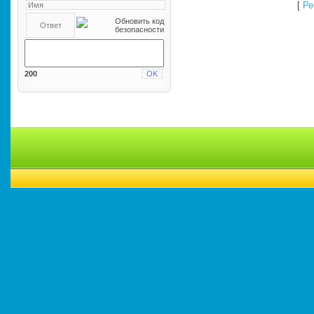
[
Ре
200