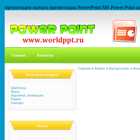
презентация скачать презентации PowerPoint MS Power Point
Главная
Контакты
Главная
»
Файлы
»
Backgrounds
»
Фон
Категории раздела
Шаблоны
Фоны
Картинки, анимашки
Рамки
Клипарт
Поиск