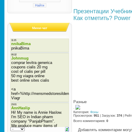
Презентации
Учебни
Как отметить?
Power 
Мини-чат
Разные
·
Категория
:
Фоны
Просмотров
:
951
|
Загрузок
:
374
|
Рейт
Всего комментариев
:
0
Добавлять комментарии могут