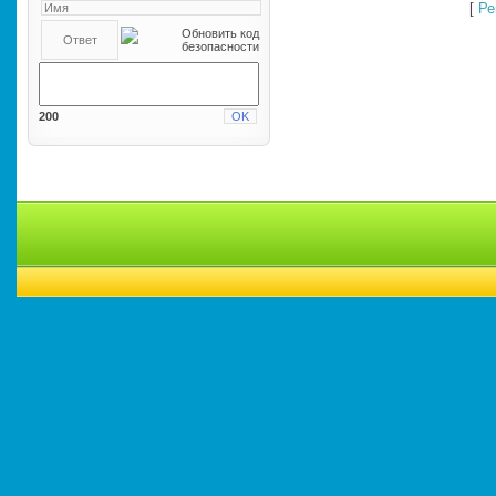
[
Ре
200