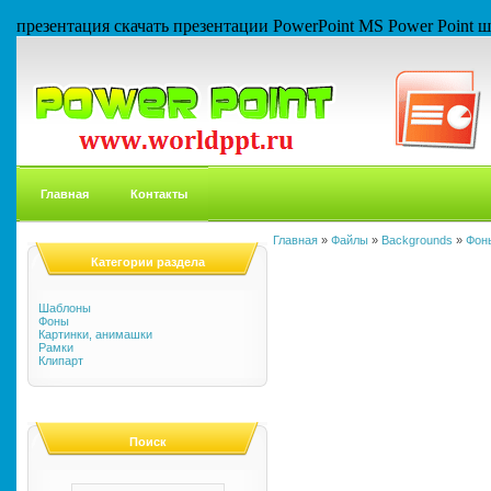
презентация скачать презентации PowerPoint MS Power Point
Главная
Контакты
Главная
»
Файлы
»
Backgrounds
»
Фон
Категории раздела
Шаблоны
Фоны
Картинки, анимашки
Рамки
Клипарт
Поиск