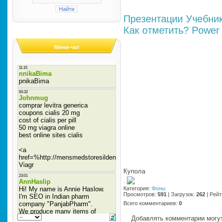
Презентации
Учебни
Как отметить?
Power 
Мини-чат
Купола
·
Категория
:
Фоны
Просмотров
:
591
|
Загрузок
:
262
|
Рейт
Всего комментариев
:
0
Добавлять комментарии могут