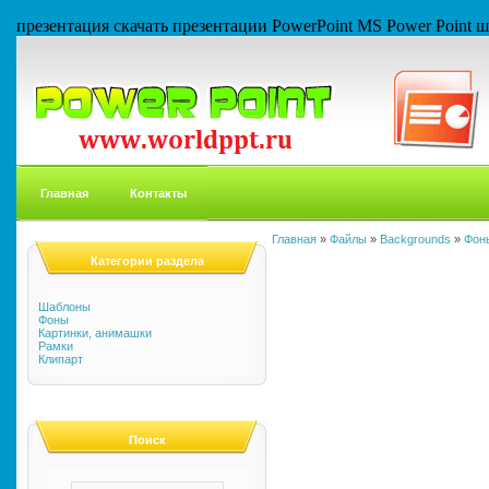
презентация скачать презентации PowerPoint MS Power Point
Главная
Контакты
Главная
»
Файлы
»
Backgrounds
»
Фон
Категории раздела
Шаблоны
Фоны
Картинки, анимашки
Рамки
Клипарт
Поиск