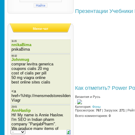
Презентации
Учебники
Мини-чат
Как отметить?
Power Po
Византия и Русь
·
Категория
:
Фоны
Просмотров
:
767
|
Загрузок
:
271
|
Рейт
Всего комментариев
:
0