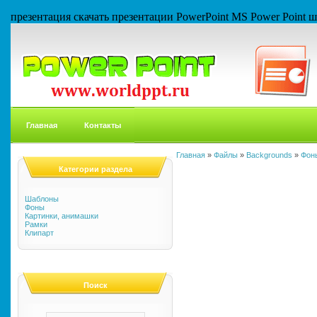
презентация скачать презентации PowerPoint MS Power Point
Главная
Контакты
Главная
»
Файлы
»
Backgrounds
»
Фон
Категории раздела
Шаблоны
Фоны
Картинки, анимашки
Рамки
Клипарт
Поиск