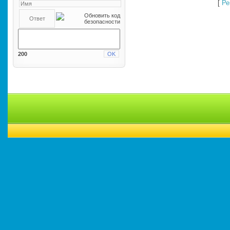
[
Ре
200