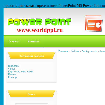
презентация скачать презентации PowerPoint MS Power Point
Главная
Контакты
Главная
»
Файлы
»
Backgrounds
»
Фон
Категории раздела
Шаблоны
Фоны
Картинки, анимашки
Рамки
Клипарт
Поиск