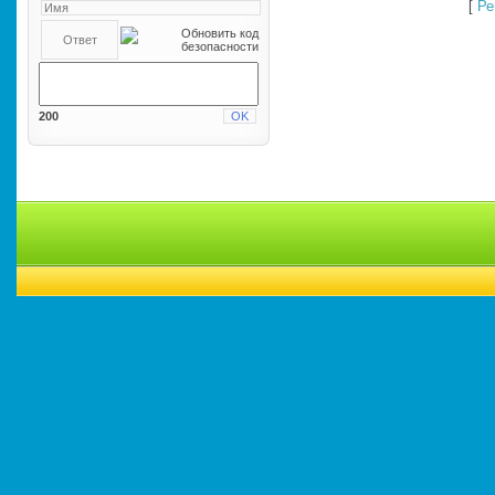
[
Ре
200