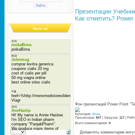
Презентации
Учебни
Как отметить?
Power 
Мини-чат
Фон презентаций Power Point "Т
Категория
:
Фоны
Просмотров
:
847
|
Загрузок
:
117
|
Рейт
Всего комментариев
:
0
Добавлять комментарии могут