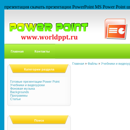
презентация скачать презентации PowerPoint MS Power Point
Главная
Контакты
Главная
»
Файлы
»
Учебники и видеоу
Категории раздела
Готовые презентации Power Point
Учебники и видеоуроки
Фоновая музыка
Backgrounds
Программы
Статьи
Поиск