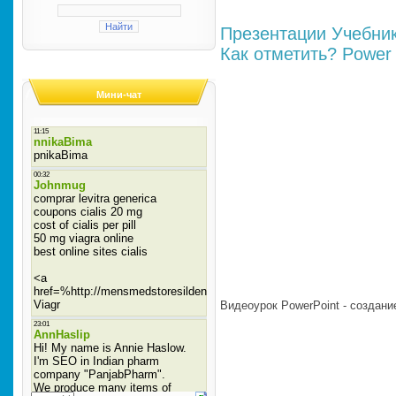
Презентации
Учебни
Как отметить?
Power 
Мини-чат
Видеоурок PowerPoint - создан