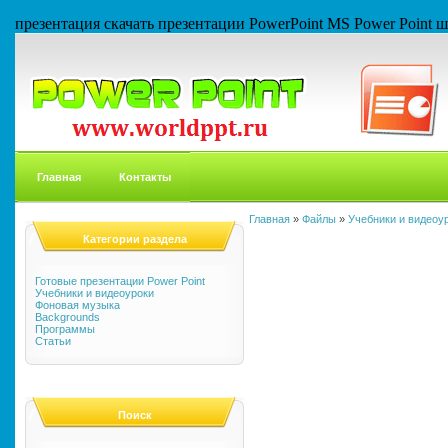
презентация скачать презентации PowerPoint MS Power Point
Главная
Контакты
Главная
»
Файлы
»
Учебники и видеоу
Категории раздела
Готовые презентации Power Point
Учебники и видеоуроки
Фоновая музыка
Backgrounds
Программы
Статьи
Поиск