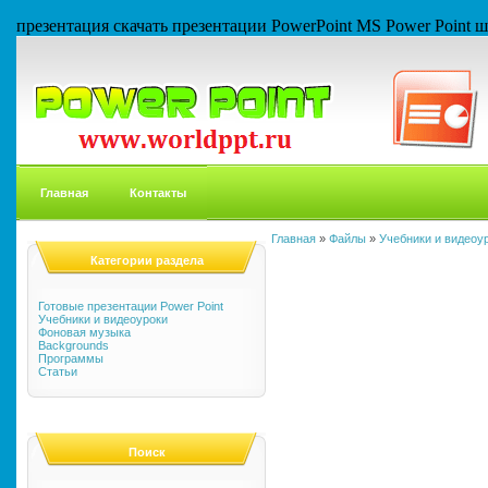
презентация скачать презентации PowerPoint MS Power Point
Главная
Контакты
Главная
»
Файлы
»
Учебники и видеоу
Категории раздела
Готовые презентации Power Point
Учебники и видеоуроки
Фоновая музыка
Backgrounds
Программы
Статьи
Поиск