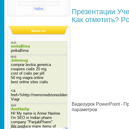
Презентации
Уч
Как отметить?
Po
Мини-чат
Видеоурок PowerPoint - П
параметров