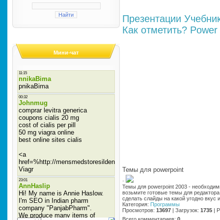
Презентации
Учебни
Как отметить?
Power 
Мини-чат
Темы для powerpoint
·
Темы для powerpoint 2003 - необходи
возьмите готовые темы для редактора 
сделать слайды на какой угодно вкус 
Категория
:
Программы
Просмотров
:
13697
|
Загрузок
:
1735
|
Р
Всего комментариев
:
0