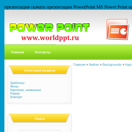
презентация скачать презентации PowerPoint MS Power Point
Главная
Контакты
Главная
»
Файлы
»
Backgrounds
»
Кар
Категории раздела
Шаблоны
Фоны
Картинки, анимашки
Рамки
Клипарт
Поиск