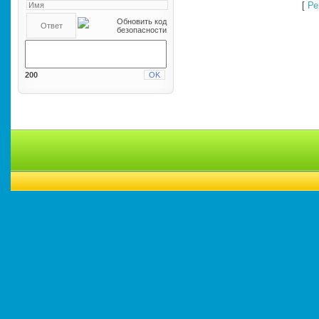
[
Ре
200