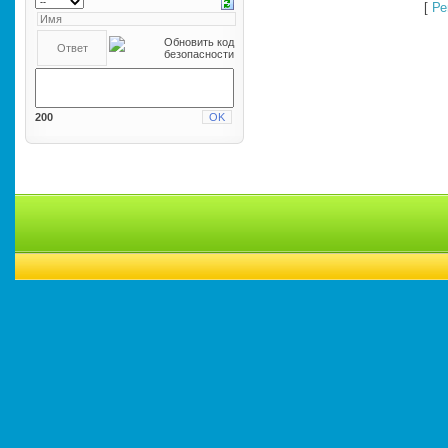
[
Ре
200