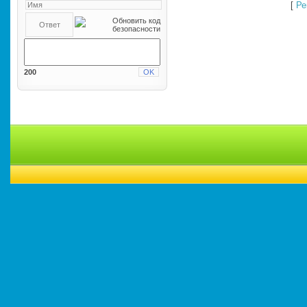
[
Ре
200