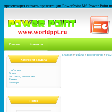
презентация скачать презентации PowerPoint MS Power Point
Главная
Контакты
Главная
»
Файлы
»
Backgrounds
»
Рам
Категории раздела
Шаблоны
Фоны
Картинки, анимашки
Рамки
Клипарт
Поиск