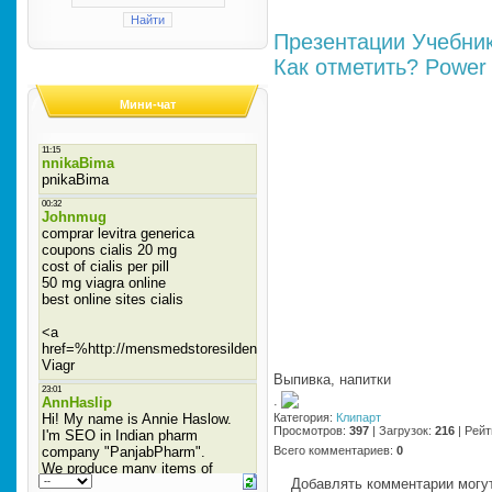
Презентации
Учебни
Как отметить?
Power 
Мини-чат
Выпивка, напитки
·
Категория
:
Клипарт
Просмотров
:
397
|
Загрузок
:
216
|
Рейт
Всего комментариев
:
0
Добавлять комментарии могут