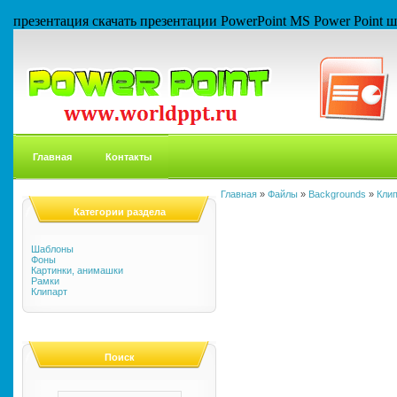
презентация скачать презентации PowerPoint MS Power Point
Главная
Контакты
Главная
»
Файлы
»
Backgrounds
»
Кли
Категории раздела
Шаблоны
Фоны
Картинки, анимашки
Рамки
Клипарт
Поиск