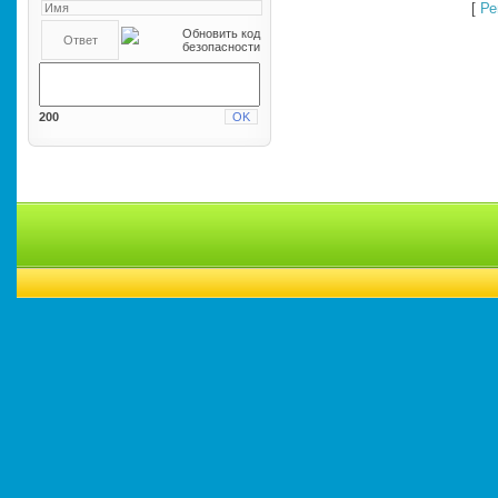
[
Ре
200