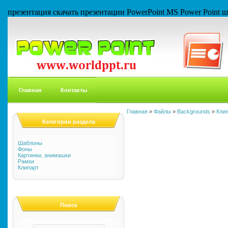
презентация скачать презентации PowerPoint MS Power Point
Главная
Контакты
Главная
»
Файлы
»
Backgrounds
»
Кли
Категории раздела
Шаблоны
Фоны
Картинки, анимашки
Рамки
Клипарт
Поиск