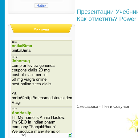
Презентации
Учебни
Как отметить?
Power 
Мини-чат
Смешарики - Пин и Совунья