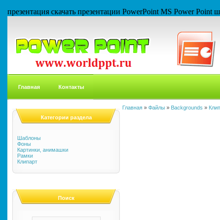
презентация скачать презентации PowerPoint MS Power Point
Главная
Контакты
Главная
»
Файлы
»
Backgrounds
»
Кли
Категории раздела
Шаблоны
Фоны
Картинки, анимашки
Рамки
Клипарт
Поиск