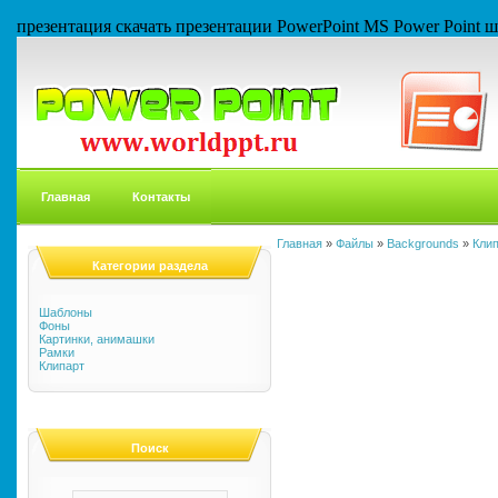
презентация скачать презентации PowerPoint MS Power Point
Главная
Контакты
Главная
»
Файлы
»
Backgrounds
»
Кли
Категории раздела
Шаблоны
Фоны
Картинки, анимашки
Рамки
Клипарт
Поиск