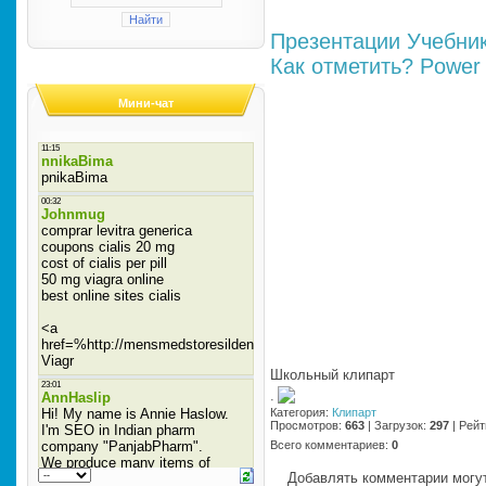
Презентации
Учебни
Как отметить?
Power 
Мини-чат
Школьный клипарт
·
Категория
:
Клипарт
Просмотров
:
663
|
Загрузок
:
297
|
Рейт
Всего комментариев
:
0
Добавлять комментарии могут