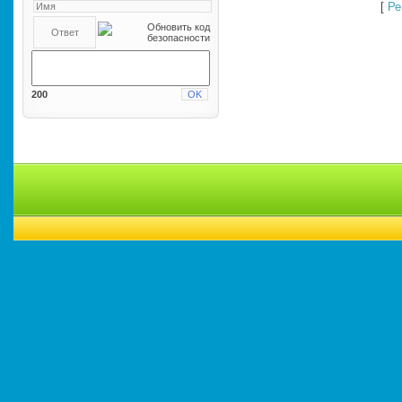
[
Ре
200