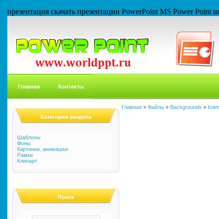
презентация скачать презентации PowerPoint MS Power Point
Главная
Контакты
Главная
»
Файлы
»
Backgrounds
»
Кли
Категории раздела
Шаблоны
Фоны
Картинки, анимашки
Рамки
Клипарт
Поиск