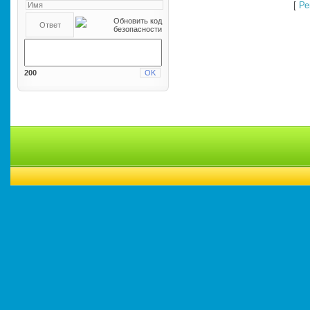
[
Ре
200