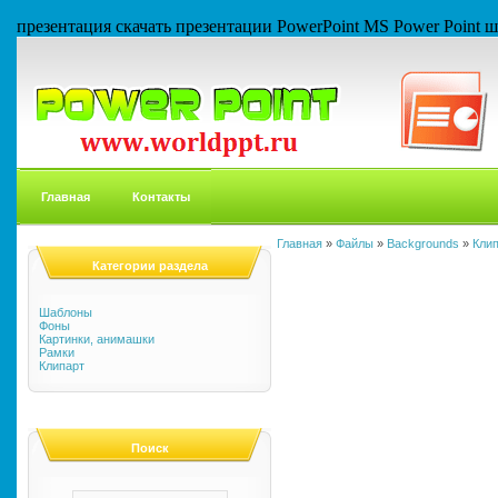
презентация скачать презентации PowerPoint MS Power Point
Главная
Контакты
Главная
»
Файлы
»
Backgrounds
»
Кли
Категории раздела
Шаблоны
Фоны
Картинки, анимашки
Рамки
Клипарт
Поиск