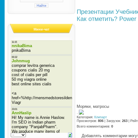
Презентации
Учебни
Как отметить?
Power 
Мини-чат
Моряки, матросы
·
Категория
:
Клипарт
Просмотров
:
806
|
Загрузок
:
263
|
Рейт
Всего комментариев
:
0
Добавлять комментарии могут