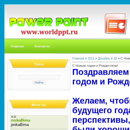
Главная
Контакты
Главная
»
2011
»
Декабрь
»
28
» С Нов
Поиск
С Новым годом и Рождеством!
Поздравляем
годом и Рожд
Желаем, что
Мини-чат
будущего год
перспективы,
были хороши