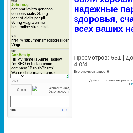
надежные па
здоровья, сч
всех ваших н
Просмотров
: 551 |
До
4.0
/
4
Всего комментариев
:
0
Добавлять комментарии могу
[
Р
200