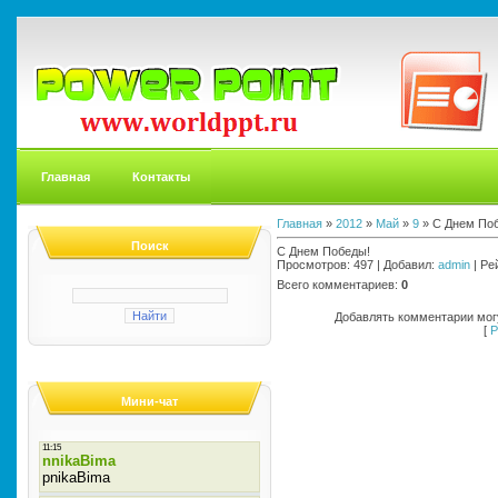
Главная
Контакты
Главная
»
2012
»
Май
»
9
» С Днем По
Поиск
С Днем Победы!
Просмотров
: 497 |
Добавил
:
admin
|
Ре
Всего комментариев
:
0
Добавлять комментарии могу
[
Р
Мини-чат