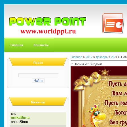
Главная
Контакты
Главная
»
2012
»
Декабрь
»
26
» С Нов
Поиск
С Новым 2013 годом!
Мини-чат