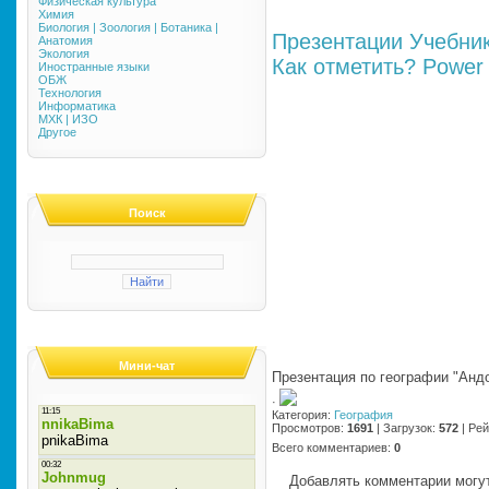
Физическая культура
Химия
Биология | Зоология | Ботаника |
Презентации
Учебни
Анатомия
Экология
Как отметить?
Power 
Иностранные языки
ОБЖ
Технология
Информатика
МХК | ИЗО
Другое
Поиск
Мини-чат
Презентация по географии "Анд
·
Категория
:
География
Просмотров
:
1691
|
Загрузок
:
572
|
Рей
Всего комментариев
:
0
Добавлять комментарии могут