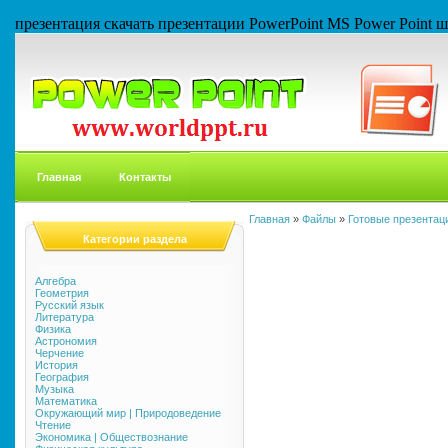
презентация скачать презентации PowerPoint MS Power Point
Главная
Контакты
Главная
»
Файлы
»
Готовые презентаци
Категории раздела
Алгебра
Геометрия
Русский язык
Литература
Физика
Астрономия
Черчение
История
География
Музыка
Математика
Окружающий мир | Природоведение
Чтение
Экономика | Обществознание