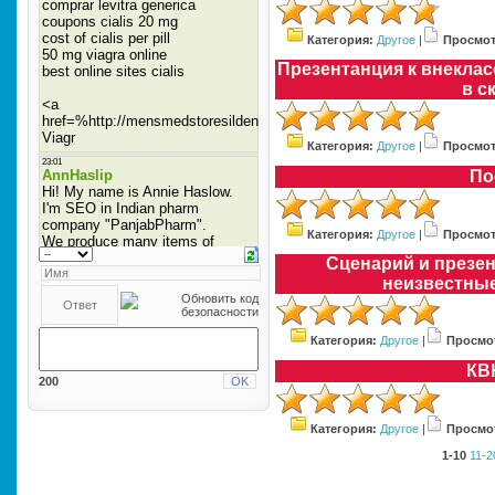
Категория:
Другое
|
Просмот
Презентанция к внекла
в с
Категория:
Другое
|
Просмот
По
Категория:
Другое
|
Просмот
Сценарий и презен
неизвестны
Категория:
Другое
|
Просмо
КВ
200
Категория:
Другое
|
Просмо
1-10
11-2