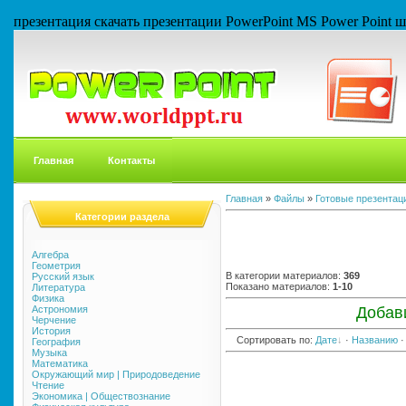
презентация скачать презентации PowerPoint MS Power Point
Главная
Контакты
Главная
»
Файлы
»
Готовые презентаци
Категории раздела
Алгебра
Геометрия
В категории материалов
:
369
Русский язык
Показано материалов
:
1-10
Литература
Физика
Астрономия
Добав
Черчение
История
Сортировать по
:
Дате
·
Названию
География
Музыка
Математика
Окружающий мир | Природоведение
Чтение
Экономика | Обществознание