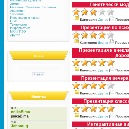
Физическая культура
Химия
Генетически мо
Биология | Зоология | Ботаника |
Анатомия
Экология
Иностранные языки
Категория:
Другое
|
Просмот
ОБЖ
Технология
Презентация по пси
Информатика
МХК | ИЗО
Другое
Категория:
Другое
|
Просмот
Презентация к внек
дорож
Поиск
Категория:
Другое
|
Просмот
Презентация вечера
Категория:
Другое
|
Просмот
Мини-чат
Презентация класс
Категория:
Другое
|
Просмот
Интерактивная в