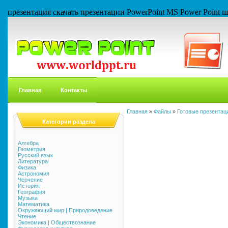
презентация скачать презентации PowerPoint MS Power Point
Главная
Контакты
Главная
»
Файлы
»
Готовые презентаци
Категории раздела
Алгебра
Геометрия
Русский язык
Литература
Физика
Астрономия
Черчение
История
География
Музыка
Математика
Окружающий мир | Природоведение
Чтение
Экономика | Обществознание