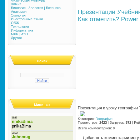
Физическая культура
Химия
Биология | Зоология | Ботаника |
Презентации
Учебни
Анатомия
Экология
Как отметить?
Power 
Иностранные языки
ОБЖ
Технология
Информатика
МХК | ИЗО
Другое
Поиск
Мини-чат
Презентация к уроку географии
·
Категория
:
География
Просмотров
:
2423
|
Загрузок
:
572
|
Рей
Всего комментариев
:
0
Добавлять комментарии могут