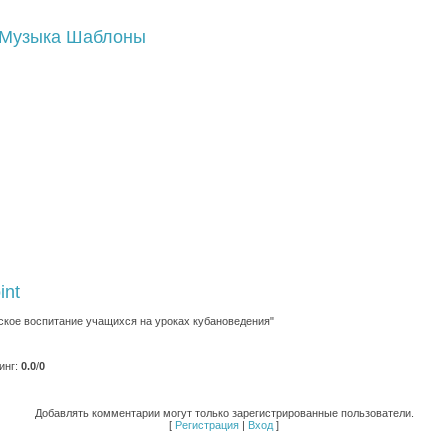
Музыка
Шаблоны
int
ское воспитание учащихся на уроках кубановедения"
инг
:
0.0
/
0
Добавлять комментарии могут только зарегистрированные пользователи.
[
Регистрация
|
Вход
]