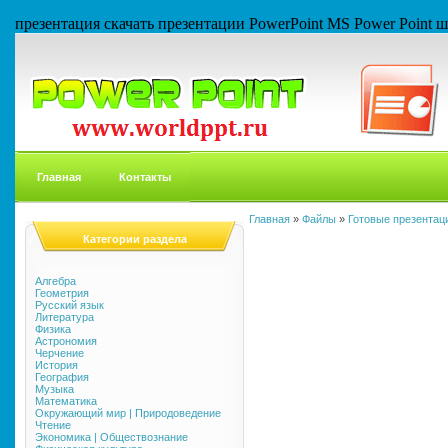
презентация скачать презентации PowerPoint MS Power Point
Главная
Контакты
Главная
»
Файлы
»
Готовые презентаци
Категории раздела
Алгебра
Геометрия
Русский язык
Литература
Физика
Астрономия
Черчение
История
География
Музыка
Математика
Окружающий мир | Природоведение
Чтение
Экономика | Обществознание