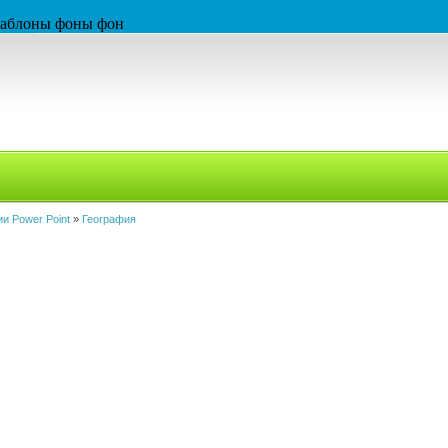
 шаблоны фоны фон
и Power Point
»
География