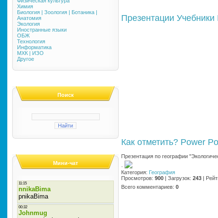
Физическая культура
Химия
Биология | Зоология | Ботаника |
Презентации
Учебники
Анатомия
Экология
Иностранные языки
ОБЖ
Технология
Информатика
МХК | ИЗО
Другое
Поиск
Как отметить?
Power Po
Презентация по географии "Экологиче
Мини-чат
·
Категория
:
География
Просмотров
:
900
|
Загрузок
:
243
|
Рейт
Всего комментариев
:
0