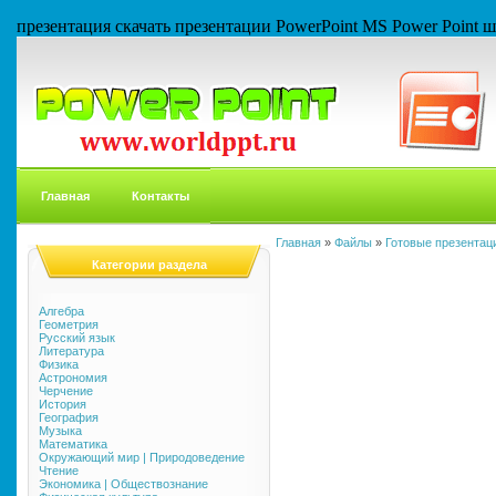
презентация скачать презентации PowerPoint MS Power Point
Главная
Контакты
Главная
»
Файлы
»
Готовые презентаци
Категории раздела
Алгебра
Геометрия
Русский язык
Литература
Физика
Астрономия
Черчение
История
География
Музыка
Математика
Окружающий мир | Природоведение
Чтение
Экономика | Обществознание