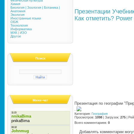
Физическая культура
Химия
Биология | Зоология | Ботаника |
Презентации
Учебни
Анатомия
Экология
Как отметить?
Power 
Иностранные языки
ОБЖ
Технология
Информатика
МХК | ИЗО
Другое
Поиск
Мини-чат
Презентация по географии "При
·
Категория
:
География
Просмотров
:
1098
|
Загрузок
:
275
|
Рей
Всего комментариев
:
0
Добавлять комментарии могут