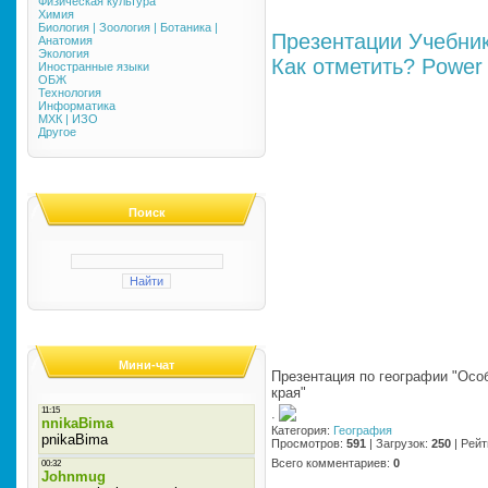
Физическая культура
Химия
Биология | Зоология | Ботаника |
Презентации
Учебни
Анатомия
Экология
Как отметить?
Power 
Иностранные языки
ОБЖ
Технология
Информатика
МХК | ИЗО
Другое
Поиск
Мини-чат
Презентация по географии "Осо
края"
·
Категория
:
География
Просмотров
:
591
|
Загрузок
:
250
|
Рейт
Всего комментариев
:
0