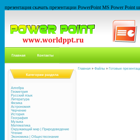
презентация скачать презентации PowerPoint MS Power Point
Главная
Контакты
Главная
»
Файлы
»
Готовые презентаци
Категории раздела
Алгебра
Геометрия
Русский язык
Литература
Физика
Астрономия
Черчение
История
География
Музыка
Математика
Окружающий мир | Природоведение
Чтение
Экономика | Обществознание