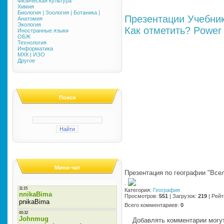
Физическая культура
Химия
Биология | Зоология | Ботаника |
Презентации
Учебни
Анатомия
Экология
Как отметить?
Power 
Иностранные языки
ОБЖ
Технология
Информатика
МХК | ИЗО
Другое
Поиск
Мини-чат
Презентация по географии "Все
·
Категория
:
География
Просмотров
:
551
|
Загрузок
:
219
|
Рейт
Всего комментариев
:
0
Добавлять комментарии могут