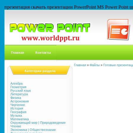
презентация скачать презентации PowerPoint MS Power Point
Главная
Контакты
Главная
»
Файлы
»
Готовые презентаци
Категории раздела
Алгебра
Геометрия
Русский язык
Литература
Физика
Астрономия
Черчение
История
География
Музыка
Математика
Окружающий мир | Природоведение
Чтение
Экономика | Обществознание