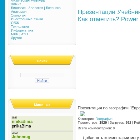
Физическая культура
Химия
Биология | Зоология | Ботаника |
Презентации
Учебни
Анатомия
Экология
Как отметить?
Power 
Иностранные языки
ОБЖ
Технология
Информатика
МХК | ИЗО
Другое
Поиск
Мини-чат
Презентация по географии "Евр
·
Категория
:
География
Просмотров
:
1929
|
Загрузок
:
562
|
Рей
Всего комментариев
:
0
Добавлять комментарии могут