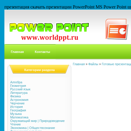
презентация скачать презентации PowerPoint MS Power Point
Главная
Контакты
Главная
»
Файлы
»
Готовые презентаци
Категории раздела
Алгебра
Геометрия
Русский язык
Литература
Физика
Астрономия
Черчение
История
География
Музыка
Математика
Окружающий мир | Природоведение
Чтение
Экономика | Обществознание