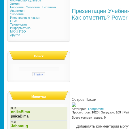
Физическая культура
Химия
Биология | Зоология | Ботаника |
Презентации
Учебни
Анатомия
Экология
Как отметить?
Power 
Иностранные языки
ОБЖ
Технология
Информатика
МХК | ИЗО
Другое
Поиск
Мини-чат
Остров Пасхи
Категория
:
География
Просмотров
:
1020
|
Загрузок
:
109
|
Рей
Всего комментариев
:
0
Добавлять комментарии могут