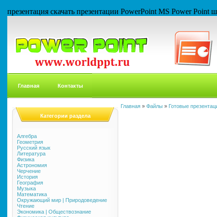
презентация скачать презентации PowerPoint MS Power Point
Главная
Контакты
Главная
»
Файлы
»
Готовые презентаци
Категории раздела
Алгебра
Геометрия
Русский язык
Литература
Физика
Астрономия
Черчение
История
География
Музыка
Математика
Окружающий мир | Природоведение
Чтение
Экономика | Обществознание