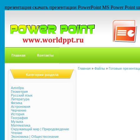
презентация скачать презентации PowerPoint MS Power Point
Главная
Контакты
Главная
»
Файлы
»
Готовые презентаци
Категории раздела
Алгебра
Геометрия
Русский язык
Литература
Физика
Астрономия
Черчение
История
География
Музыка
Математика
Окружающий мир | Природоведение
Чтение
Экономика | Обществознание