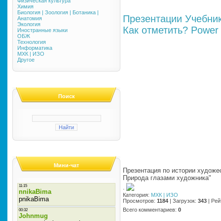
Физическая культура
Химия
Биология | Зоология | Ботаника |
Презентации
Учебни
Анатомия
Экология
Как отметить?
Power 
Иностранные языки
ОБЖ
Технология
Информатика
МХК | ИЗО
Другое
Поиск
Мини-чат
Презентация по истории художе
Природа глазами художника"
·
Категория
:
МХК | ИЗО
Просмотров
:
1184
|
Загрузок
:
343
|
Рей
Всего комментариев
:
0