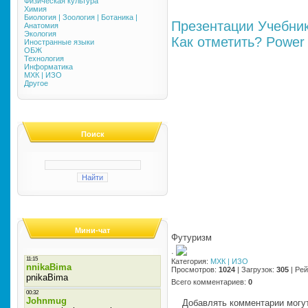
Физическая культура
Химия
Биология | Зоология | Ботаника |
Презентации
Учебни
Анатомия
Экология
Как отметить?
Power 
Иностранные языки
ОБЖ
Технология
Информатика
МХК | ИЗО
Другое
Поиск
Мини-чат
Футуризм
·
Категория
:
МХК | ИЗО
Просмотров
:
1024
|
Загрузок
:
305
|
Рей
Всего комментариев
:
0
Добавлять комментарии могут