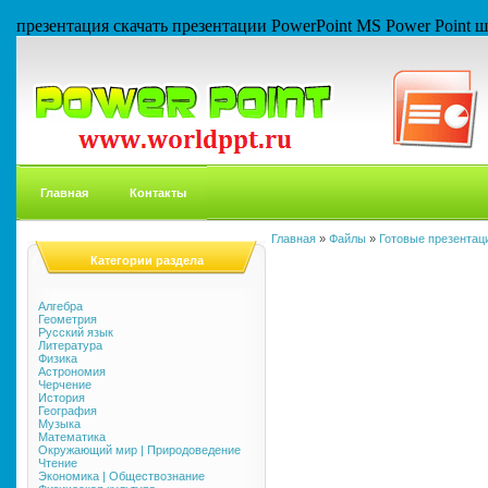
презентация скачать презентации PowerPoint MS Power Point
Главная
Контакты
Главная
»
Файлы
»
Готовые презентаци
Категории раздела
Алгебра
Геометрия
Русский язык
Литература
Физика
Астрономия
Черчение
История
География
Музыка
Математика
Окружающий мир | Природоведение
Чтение
Экономика | Обществознание