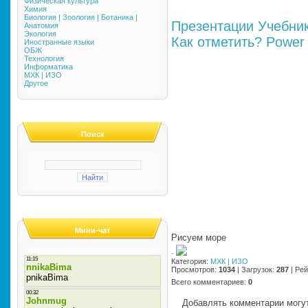
Физическая культура
Химия
Биология | Зоология | Ботаника |
Презентации
Учебни
Анатомия
Экология
Как отметить?
Power 
Иностранные языки
ОБЖ
Технология
Информатика
МХК | ИЗО
Другое
Поиск
Мини-чат
Рисуем море
·
Категория
:
МХК | ИЗО
Просмотров
:
1034
|
Загрузок
:
287
|
Рей
Всего комментариев
:
0
Добавлять комментарии могут