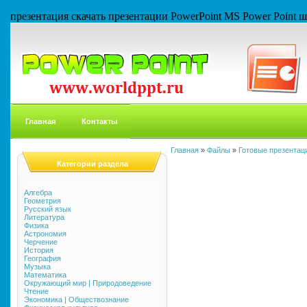
презентация скачать презентации PowerPoint MS Power Point
Главная
Контакты
Главная
»
Файлы
»
Готовые презентаци
Категории раздела
Алгебра
Геометрия
Русский язык
Литература
Физика
Астрономия
Черчение
История
География
Музыка
Математика
Окружающий мир | Природоведение
Чтение
Экономика | Обществознание