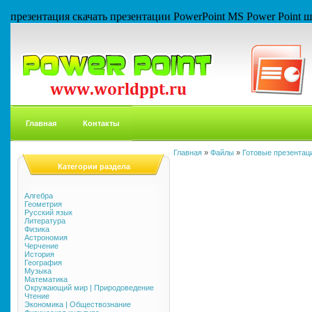
презентация скачать презентации PowerPoint MS Power Point
Главная
Контакты
Главная
»
Файлы
»
Готовые презентаци
Категории раздела
Алгебра
Геометрия
Русский язык
Литература
Физика
Астрономия
Черчение
История
География
Музыка
Математика
Окружающий мир | Природоведение
Чтение
Экономика | Обществознание