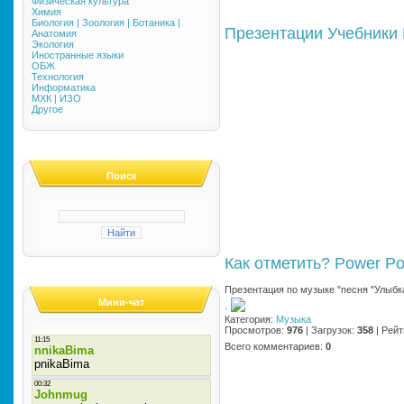
Физическая культура
Химия
Биология | Зоология | Ботаника |
Презентации
Учебники
Анатомия
Экология
Иностранные языки
ОБЖ
Технология
Информатика
МХК | ИЗО
Другое
Поиск
Как отметить?
Power Po
Презентация по музыке "песня "Улыбк
Мини-чат
·
Категория
:
Музыка
Просмотров
:
976
|
Загрузок
:
358
|
Рейт
Всего комментариев
:
0