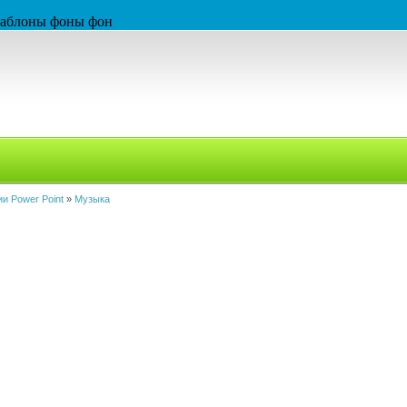
 шаблоны фоны фон
и Power Point
»
Музыка