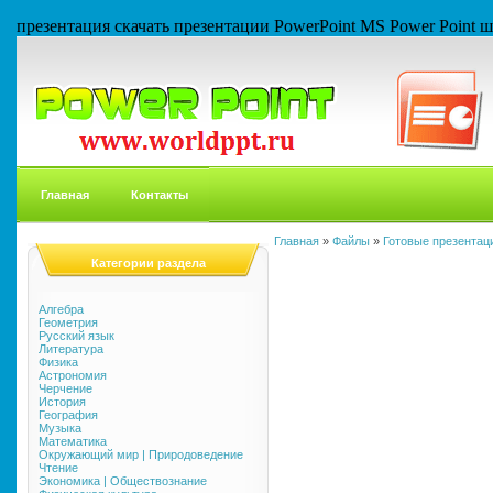
презентация скачать презентации PowerPoint MS Power Point
Главная
Контакты
Главная
»
Файлы
»
Готовые презентаци
Категории раздела
Алгебра
Геометрия
Русский язык
Литература
Физика
Астрономия
Черчение
История
География
Музыка
Математика
Окружающий мир | Природоведение
Чтение
Экономика | Обществознание