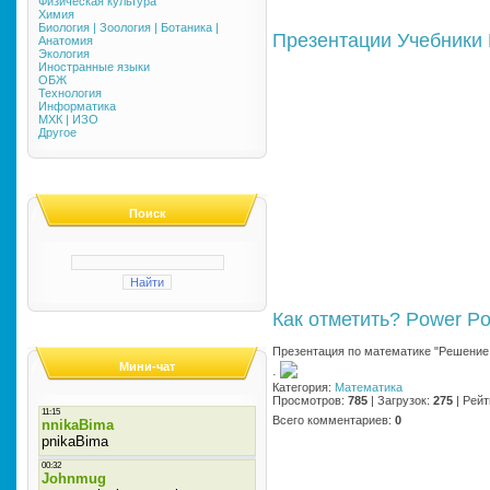
Физическая культура
Химия
Биология | Зоология | Ботаника |
Презентации
Учебники
Анатомия
Экология
Иностранные языки
ОБЖ
Технология
Информатика
МХК | ИЗО
Другое
Поиск
Как отметить?
Power Po
Презентация по математике "Решение 
Мини-чат
·
Категория
:
Математика
Просмотров
:
785
|
Загрузок
:
275
|
Рейт
Всего комментариев
:
0