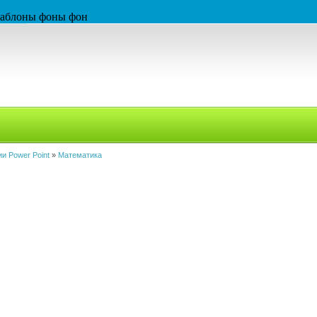
 шаблоны фоны фон
и Power Point
»
Математика