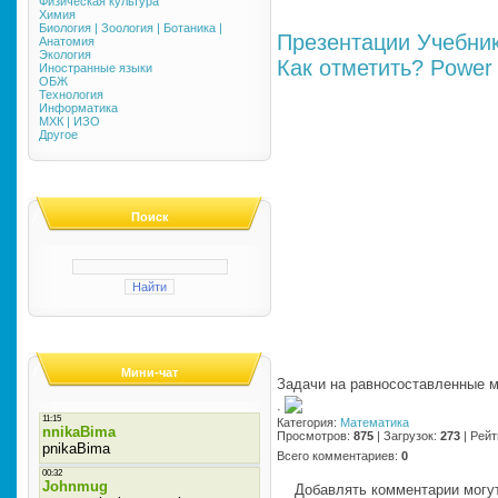
Физическая культура
Химия
Биология | Зоология | Ботаника |
Презентации
Учебни
Анатомия
Экология
Как отметить?
Power 
Иностранные языки
ОБЖ
Технология
Информатика
МХК | ИЗО
Другое
Поиск
Мини-чат
Задачи на равносоставленные мн
·
Категория
:
Математика
Просмотров
:
875
|
Загрузок
:
273
|
Рейт
Всего комментариев
:
0
Добавлять комментарии могут