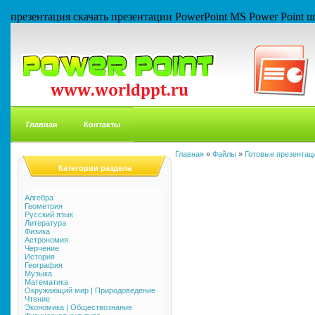
презентация скачать презентации PowerPoint MS Power Point
Главная
Контакты
Главная
»
Файлы
»
Готовые презентаци
Категории раздела
Алгебра
Геометрия
Русский язык
Литература
Физика
Астрономия
Черчение
История
География
Музыка
Математика
Окружающий мир | Природоведение
Чтение
Экономика | Обществознание