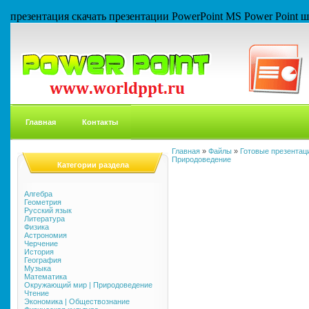
презентация скачать презентации PowerPoint MS Power Point
Главная
Контакты
Главная
»
Файлы
»
Готовые презентаци
Природоведение
Категории раздела
Алгебра
Геометрия
Русский язык
Литература
Физика
Астрономия
Черчение
История
География
Музыка
Математика
Окружающий мир | Природоведение
Чтение
Экономика | Обществознание