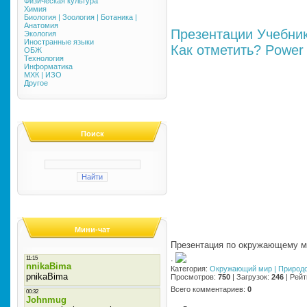
Физическая культура
Химия
Биология | Зоология | Ботаника |
Анатомия
Презентации
Учебни
Экология
Иностранные языки
Как отметить?
Power 
ОБЖ
Технология
Информатика
МХК | ИЗО
Другое
Поиск
Мини-чат
Презентация по окружающему м
·
Категория
:
Окружающий мир | Природ
Просмотров
:
750
|
Загрузок
:
246
|
Рейт
Всего комментариев
:
0