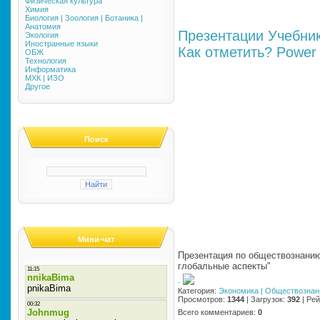
Физическая культура
Химия
Биология | Зоология | Ботаника |
Анатомия
Презентации
Учебни
Экология
Иностранные языки
Как отметить?
Power 
ОБЖ
Технология
Информатика
МХК | ИЗО
Другое
Поиск
Мини-чат
Презентация по обществознанию
глобальные аспекты"
·
Категория
:
Экономика | Обществознан
Просмотров
:
1344
|
Загрузок
:
392
|
Рей
Всего комментариев
:
0