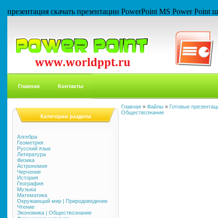
презентация скачать презентации PowerPoint MS Power Point
Главная
Контакты
Главная
»
Файлы
»
Готовые презентаци
Обществознание
Категории раздела
Алгебра
Геометрия
Русский язык
Литература
Физика
Астрономия
Черчение
История
География
Музыка
Математика
Окружающий мир | Природоведение
Чтение
Экономика | Обществознание