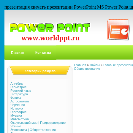
презентация скачать презентации PowerPoint MS Power Point
Главная
Контакты
Главная
»
Файлы
»
Готовые презентаци
Обществознание
Категории раздела
Алгебра
Геометрия
Русский язык
Литература
Физика
Астрономия
Черчение
История
География
Музыка
Математика
Окружающий мир | Природоведение
Чтение
Экономика | Обществознание