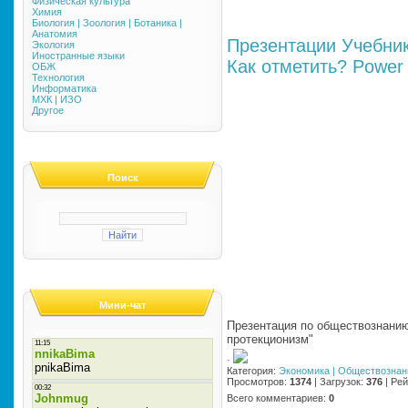
Физическая культура
Химия
Биология | Зоология | Ботаника |
Анатомия
Презентации
Учебни
Экология
Иностранные языки
Как отметить?
Power 
ОБЖ
Технология
Информатика
МХК | ИЗО
Другое
Поиск
Мини-чат
Презентация по обществознанию
протекционизм"
·
Категория
:
Экономика | Обществознан
Просмотров
:
1374
|
Загрузок
:
376
|
Рей
Всего комментариев
:
0