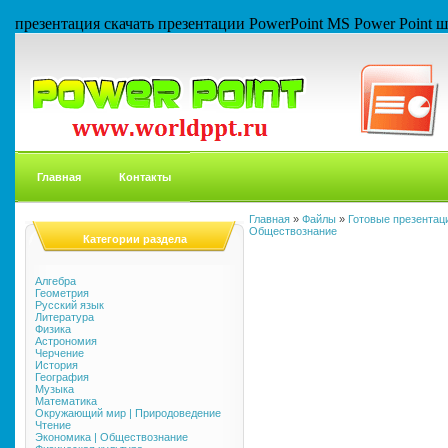
презентация скачать презентации PowerPoint MS Power Point
Главная
Контакты
Главная
»
Файлы
»
Готовые презентаци
Обществознание
Категории раздела
Алгебра
Геометрия
Русский язык
Литература
Физика
Астрономия
Черчение
История
География
Музыка
Математика
Окружающий мир | Природоведение
Чтение
Экономика | Обществознание