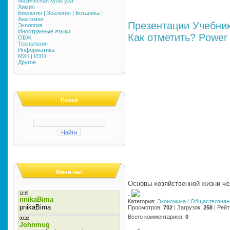
Физическая культура
Химия
Биология | Зоология | Ботаника |
Анатомия
Презентации
Учебни
Экология
Иностранные языки
Как отметить?
Power 
ОБЖ
Технология
Информатика
МХК | ИЗО
Другое
Поиск
Мини-чат
Основы хозяйственной жизни ч
·
Категория
:
Экономика | Обществознан
Просмотров
:
702
|
Загрузок
:
258
|
Рейт
Всего комментариев
:
0